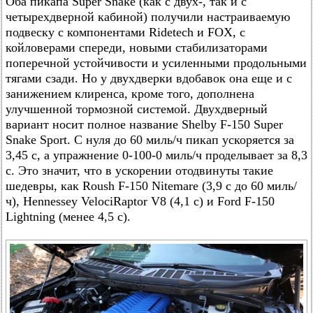
Оба пикапа Super Snake (как с двух-, так и с
четырехдверной кабиной) получили настраиваемую
подвеску с компонентами Ridetech и FOX, с
койловерами спереди, новыми стабилизаторами
поперечной устойчивости и усиленными продольными
тягами сзади. Но у двухдверки вдобавок она еще и с
занижением клиренса, кроме того, дополнена
улучшенной тормозной системой. Двухдверный
вариант носит полное название Shelby F-150 Super
Snake Sport. С нуля до 60 миль/ч пикап ускоряется за
3,45 с, а упражнение 0-100-0 миль/ч проделывает за 8,3
с. Это значит, что в ускорении отодвинуты такие
шедевры, как Roush F-150 Nitemare (3,9 с до 60 миль/
ч), Hennessey VelociRaptor V8 (4,1 с) и Ford F-150
Lightning (менее 4,5 с).