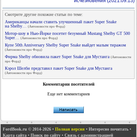
исчезновения
(2021.09.13)
Смотрите другие похожие статьи по теме:
Американцы начали ставить улучшенный пакет Super Snake
на Shelby…
(Автоновости про Форд)
Мотор-шоу в Нью-Йорке посетит безумный Mustang Shelby GT 500
Super…
(Автоновости про Форд)
Купе 50th Anniversary Shelby Super Snake выйдет малым тиражом
(Автоновости про Форд)
Фирма Shelby обновила пакет Super Snake для Мустанга
(Автоновости
про Форд)
Кэрол Шелби представил пакет Super Snake для Мустанга
(Автоновости про Форд)
Комментарии посетителей
Еще нет комментариев
FordBook.ru © 2014-2026
•
Полная версия
•
Интересно почитать
•
Карта сайта
•
Поиск по сайту
•
Связь с администрацией