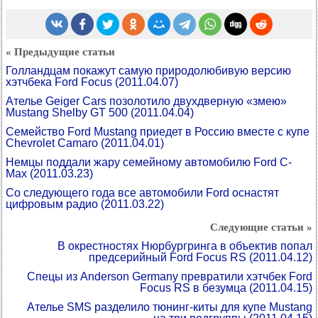
« Предыдущие статьи
Голландцам покажут самую природолюбивую версию
хэтчбека Ford Focus
(2011.04.07)
Ателье Geiger Cars позолотило двухдверную «змею»
Mustang Shelby GT 500
(2011.04.04)
Семейство Ford Mustang приедет в Россию вместе с купе
Chevrolet Camaro
(2011.04.01)
Немцы поддали жару семейному автомобилю Ford C-
Max
(2011.03.23)
Со следующего года все автомобили Ford оснастят
цифровым радио
(2011.03.22)
Следующие статьи »
В окрестностях Нюрбургринга в объектив попал
предсерийный Ford Focus RS
(2011.04.12)
Спецы из Anderson Germany превратили хэтчбек Ford
Focus RS в безумца
(2011.04.15)
Ателье SMS разделило тюнинг-киты для купе Mustang