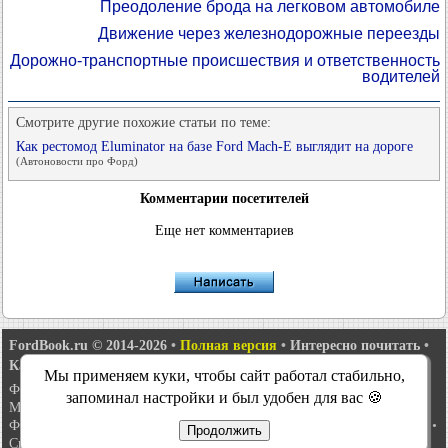
Преодоление брода на легковом автомобиле
Движение через железнодорожные переезды
Дорожно-транспортные происшествия и ответственность
водителей
Смотрите другие похожие статьи по теме:
Как рестомод Eluminator на базе Ford Mach-E выглядит на дороге
(Автоновости про Форд)
Комментарии посетителей
Еще нет комментариев
FordBook.ru © 2014-2026
•
Полная версия
•
Интересно почитать
•
Карта сайта
•
Поиск по сайту
•
Связь с администрацией
Мы применяем куки, чтобы сайт работал стабильно,
Фокус 1
•
Фокус Турнир 1
•
Фокус 2
•
Мондео 1
•
Мондео 1 и 2
•
запоминал настройки и был удобен для вас 🍪
Мондео 2
•
Мондео 3
•
Мондео 4
•
Эскорт 3
•
Эскорт 4
•
Эскорт 5
•
Фиеста 2
•
Фиеста 4
•
Таурус 1 и 2
•
Фьюжн
•
Скорпио 1
•
Скорпио 2
•
Продолжить
Сиерра
•
Транзит 2