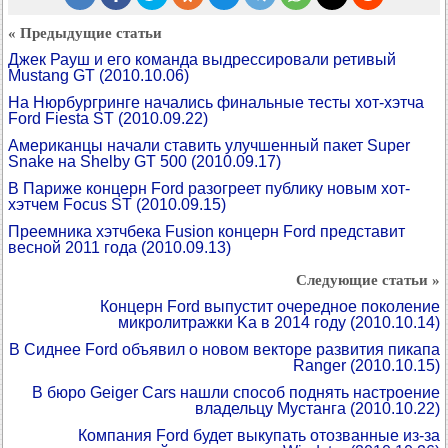
« Предыдущие статьи
Джек Рауш и его команда выдрессировали ретивый
Mustang GT
(2010.10.06)
На Нюрбургринге начались финальные тесты хот-хэтча
Ford Fiesta ST
(2010.09.22)
Американцы начали ставить улучшенный пакет Super
Snake на Shelby GT 500
(2010.09.17)
В Париже концерн Ford разогреет публику новым хот-
хэтчем Focus ST
(2010.09.15)
Преемника хэтчбека Fusion концерн Ford представит
весной 2011 года
(2010.09.13)
Следующие статьи »
Концерн Ford выпустит очередное поколение
микролитражки Ka в 2014 году
(2010.10.14)
В Сиднее Ford объявил о новом векторе развития пикапа
Ranger
(2010.10.15)
В бюро Geiger Cars нашли способ поднять настроение
владельцу Мустанга
(2010.10.22)
Компания Ford будет выкупать отозванные из-за