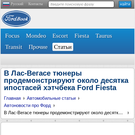
Русский
Контакты
Focus
Mondeo
Escort
Fiesta
Taurus
Transit
Прочие
Статьи
В Лас-Вегасе тюнеры
продемонстрируют около десятка
ипостасей хэтчбека Ford Fiesta
Главная
Автомобильные статьи
Автоновости про Форд
В Лас-Вегасе тюнеры продемонстрируют около десятка ипостасей хэтчбека Ford Fiesta