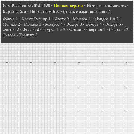
FordBook.ru © 2014-2026
•
Полная версия
•
Интересно почитать
•
Карта сайта
•
Поиск по сайту
•
Связь с администрацией
Фокус 1
•
Фокус Турнир 1
•
Фокус 2
•
Мондео 1
•
Мондео 1 и 2
•
Мондео 2
•
Мондео 3
•
Мондео 4
•
Эскорт 3
•
Эскорт 4
•
Эскорт 5
•
Фиеста 2
•
Фиеста 4
•
Таурус 1 и 2
•
Фьюжн
•
Скорпио 1
•
Скорпио 2
•
Сиерра
•
Транзит 2