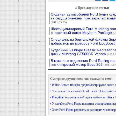
« Предыдущие статьи
Сиденья автомобилей Ford будут сле
за сердцебиением престарелых води
(2011.05.25)
Шестицилиндровый Ford Mustang пол
спортивный пакет Mayhem Package
(2
Специалисты британской фирмы Supe
добрались до моторов Ford EcoBoost
Кудесники из бюро Classic Recreation
дикий Mustang GT500CR Venom
(2011.
В каталоге отделения Ford Racing по
пятилитровый мотор Boss 302
(2011.05.
Смотрите другие похожие статьи по теме:
• В Лас-Вегасе тюнеры продемонстрируют около 
• У «горячего» хэтчбека Ford Fiesta ST высокие 
• Индийцы получили свой седан на базе хэтчбека F
• У хэтчбека Ford Fiesta появится вседорожная в
• Хэтч Ford Fiesta радикально расширил число ва