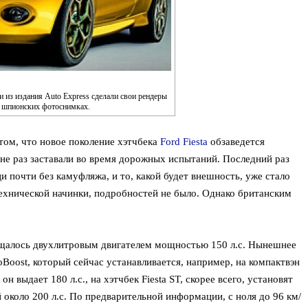
 из издания Auto Express сделали свои рендеры
х шпионских фотоснимках.
том, что новое поколение хэтчбека
Ford Fiesta
обзаведется
не раз заставали во время дорожных испытаний. Последний раз
ци почти без камуфляжа, и то, какой будет внешность, уже стало
технической начинки, подробностей не было. Однако британским
щалось двухлитровым двигателем мощностью 150 л.с. Нынешнее
oBoost, который сейчас устанавливается, например, на компактвэн
н выдает 180 л.с., на хэтчбек Fiesta ST, скорее всего, установят
около 200 л.с. По предварительной информации, с ноля до 96 км/