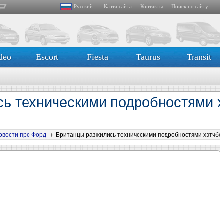
Русский
Карта сайта
Контакты
Поиск по сайту
deo
Escort
Fiesta
Taurus
Transit
ь техническими подробностями 
овости про Форд
Британцы разжились техническими подробностями хэтчбек