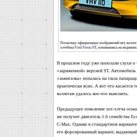
Поскольку официальных изображений нет, коллеги
хэтчбека
Ford Fiesta
ST, основываясь на недавни
В прошлом году уже поползли слухи о 
«заряженной» версией ST. Автомобиль 
«зажигалка» попалась на глаза папарац
практически ясно. А вот что касается 
коллегам удалось кое-что выяснить.
Предыдущее поколение хот-хэтча осна
же получит двигатель 1.6 семейства Ec
C-Max. Однако в стандартном варианте о
его форсированный вариант, выдающий 