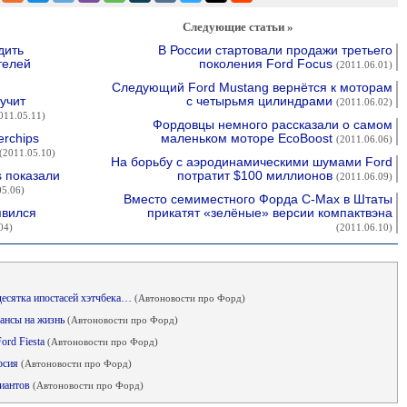
Следующие статьи »
дить
В России стартовали продажи третьего
телей
поколения Ford Focus
(2011.06.01)
Следующий Ford Mustang вернётся к моторам
учит
с четырьмя цилиндрами
(2011.06.02)
011.05.11)
Фордовцы немного рассказали о самом
rchips
маленьком моторе EcoBoost
(2011.06.06)
(2011.05.10)
На борьбу с аэродинамическими шумами Ford
s показали
потратит $100 миллионов
(2011.06.09)
05.06)
Вместо семиместного Форда C-Max в Штаты
явился
прикатят «зелёные» версии компактвэна
04)
(2011.06.10)
десятка ипостасей хэтчбека…
(Автоновости про Форд)
шансы на жизнь
(Автоновости про Форд)
ord Fiesta
(Автоновости про Форд)
ерсия
(Автоновости про Форд)
риантов
(Автоновости про Форд)