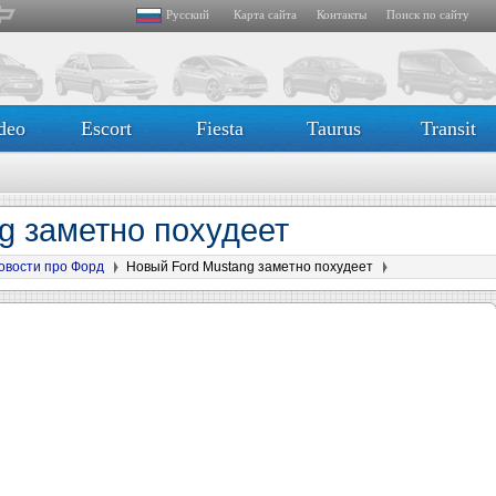
Русский
Карта сайта
Контакты
Поиск по сайту
deo
Escort
Fiesta
Taurus
Transit
g заметно похудеет
овости про Форд
Новый Ford Mustang заметно похудеет