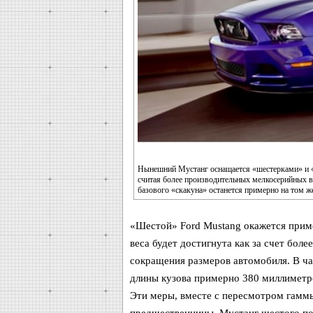
Нынешний Мустанг оснащается «шестерками» и «во
считая более производительных мелкосерийных ва
базового «скакуна» останется примерно на том же
«Шестой» Ford Mustang окажется прим
веса будет достигнута как за счет боле
сокращения размеров автомобиля. В ча
длины кузова примерно 380 миллиметро
Эти меры, вместе с пересмотром гаммы
предшественницы. Мустанг шестого пок