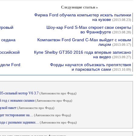
Следующие статьи »
Фирма Ford обучила компьютер искать пылинки
на кузове
(2013.08.23)
итровый
Шоу-кар Ford S-Max откроет свои секреты
во Франкфурте
(2013.08.28)
 седана
Компактвэн Ford Grand C-Max выйдет с новым
лицом
(2013.09.17)
оссийской
Купе Shelby GT350 2016 года впервые записано
на видео
(2013.09.27)
дели Ford
Форды научатся объезжать препятствия
и парковаться сами
(2013.10.09)
305-сильный мотор V6 3.7
(Автоновости про Форд)
ый год с новыми силами
(Автоновости про Форд)
дской пакет
(Автоновости про Форд)
дит тестирование на…
(Автоновости про Форд)
авода с разными задними…
(Автоновости про Форд)