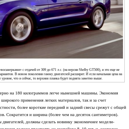
сьмерками» с отдачей от 309 до 671 л.с. (на версии Shelby GT500), и это еще не
риантов. В новом поколении гамму двигателей расширят. И если начальная цена на
 уровне, что и сейчас, то верхняя планка будет поднята заметно выше.
ерно на 180 килограммов легче нынешней машины. Экономия
е широкого применения легких материалов, так и за счет
стности, более короткие передний и задний свесы срежут с общей
в. Сократится и ширина (более чем на десяток сантиметров).
 двигателей, должны сделать новинку экономичнее модели-
оления должен простоять на конвейере 8–10 лет, и, очевидно,