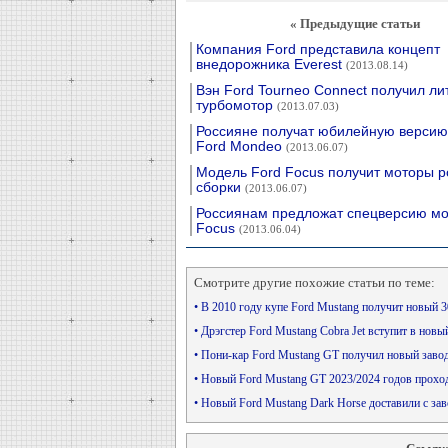
« Предыдущие статьи
Компания Ford представила концепт
внедорожника Everest
(2013.08.14)
Вэн Ford Tourneo Connect получил л
турбомотор
(2013.07.03)
Россияне получат юбилейную версию
Ford Mondeo
(2013.06.07)
Модель Ford Focus получит моторы р
сборки
(2013.06.07)
Россиянам предложат спецверсию мо
Focus
(2013.06.04)
Смотрите другие похожие статьи по теме:
• В 2010 году купе Ford Mustang получит новый 
• Дрэгстер Ford Mustang Cobra Jet вступит в нов
• Пони-кар Ford Mustang GT получил новый заво
• Новый Ford Mustang GT 2023/2024 годов прохо
• Новый Ford Mustang Dark Horse доставили с з