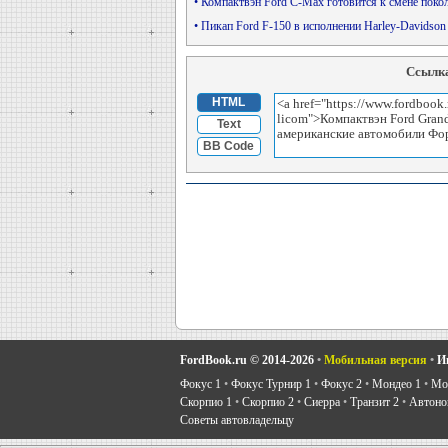
• Компактвэн Ford C-Max готовится к смене поко
• Пикап Ford F-150 в исполнении Harley-Davids
Ссылка
HTML
Text
BB Code
FordBook.ru © 2014-2026
•
Мобильная версия
•
И
Фокус 1
•
Фокус Турнир 1
•
Фокус 2
•
Мондео 1
•
Мон
Скорпио 1
•
Скорпио 2
•
Сиерра
•
Транзит 2
•
Автоно
Советы автовладельцу