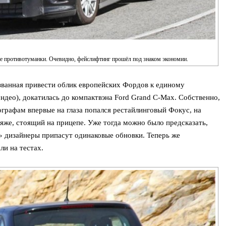
е противотуманки. Очевидно, фейслифтинг прошёл под знаком экономии.
званная привести облик европейских Фордов к единому
ндео), докатилась до компактвэна Ford Grand C-Max. Собственно,
ографам впервые на глаза попался рестайлинговый Фокус, на
яже, стоящий на прицепе. Уже тогда можно было предсказать,
» дизайнеры припасут одинаковые обновки. Теперь же
ли на тестах.