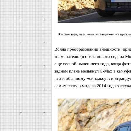
В новом переднем бампере обнаружились прежни
Волна преобразований внешности, при
знаменателю (в стиле нового седана Мо
еще весной нынешнего года, когда фот
заднем плане мелькнул C-Max в камуфл
что и обычному «си-максу», и «гранду
семиместную модель 2014 года застука