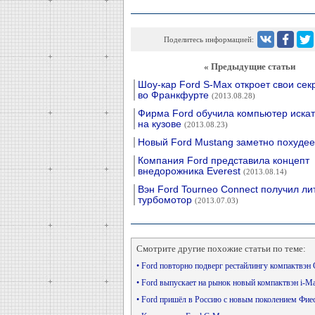
Поделитесь информацией:
« Предыдущие статьи
Шоу-кар Ford S-Max откроет свои сек
во Франкфурте
(2013.08.28)
Фирма Ford обучила компьютер искат
на кузове
(2013.08.23)
Новый Ford Mustang заметно похуде
Компания Ford представила концепт
внедорожника Everest
(2013.08.14)
Вэн Ford Tourneo Connect получил л
турбомотор
(2013.07.03)
Смотрите другие похожие статьи по теме:
• Ford повторно подверг рестайлингу компактвэ
• Ford выпускает на рынок новый компактвэн i-M
• Ford пришёл в Россию с новым поколением Фи