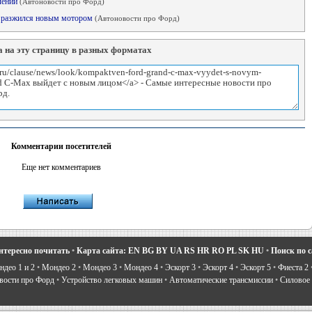
лений
(Автоновости про Форд)
on разжился новым мотором
(Автоновости про Форд)
 на эту страницу в разных форматах
Комментарии посетителей
Еще нет комментариев
нтересно почитать
•
Карта сайта:
EN
BG
BY
UA
RS
HR
RO
PL
SK
HU
•
Поиск по 
део 1 и 2
•
Мондео 2
•
Мондео 3
•
Мондео 4
•
Эскорт 3
•
Эскорт 4
•
Эскорт 5
•
Фиеста 2
вости про Форд
•
Устройство легковых машин
•
Автоматические трансмиссии
•
Силовое 