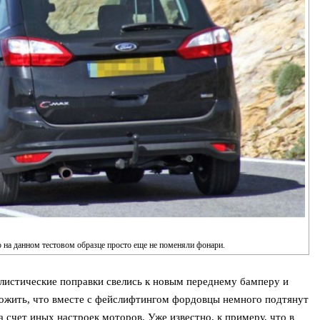
бо на данном тестовом образце просто еще не поменяли фонари.
илистические поправки свелись к новым переднему бамперу и
ожить, что вместе с фейслифтингом фордовцы немного подтянут
а счет иных настроек моторов. Уже известно, к примеру, что в