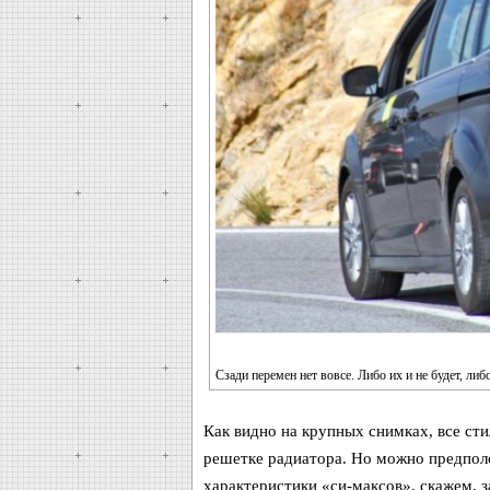
Сзади перемен нет вовсе. Либо их и не будет, ли
Как видно на крупных снимках, все ст
решетке радиатора. Но можно предпол
характеристики «си-максов», скажем, з