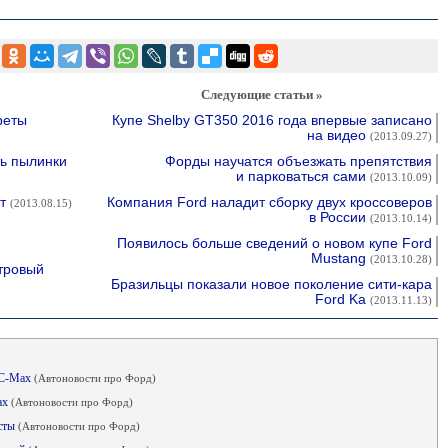
Следующие статьи »
реты
Купе Shelby GT350 2016 года впервые записано
на видео
(2013.09.27)
ь пылинки
Форды научатся объезжать препятствия
и парковаться сами
(2013.10.09)
ет
Компания Ford наладит сборку двух кроссоверов
(2013.08.15)
в России
(2013.10.14)
Появилось больше сведений о новом купе Ford
Mustang
(2013.10.28)
итровый
Бразильцы показали новое поколение сити-кара
Ford Ka
(2013.11.13)
н C-Max
(Автоновости про Форд)
ax
(Автоновости про Форд)
есты
(Автоновости про Форд)