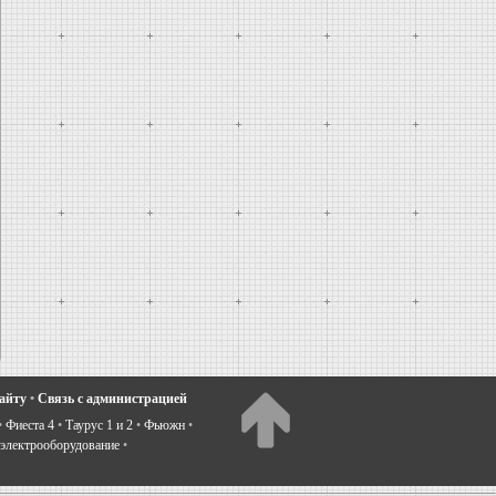
сайту
•
Связь с администрацией
•
Фиеста 4
•
Таурус 1 и 2
•
Фьюжн
•
электрооборудование
•