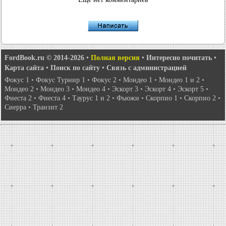
FordBook.ru © 2014-2026
•
Полная версия
•
Интересно почитать
•
Карта сайта
•
Поиск по сайту
•
Связь с администрацией
Фокус 1
•
Фокус Турнир 1
•
Фокус 2
•
Мондео 1
•
Мондео 1 и 2
•
Мондео 2
•
Мондео 3
•
Мондео 4
•
Эскорт 3
•
Эскорт 4
•
Эскорт 5
•
Фиеста 2
•
Фиеста 4
•
Таурус 1 и 2
•
Фьюжн
•
Скорпио 1
•
Скорпио 2
•
Сиерра
•
Транзит 2