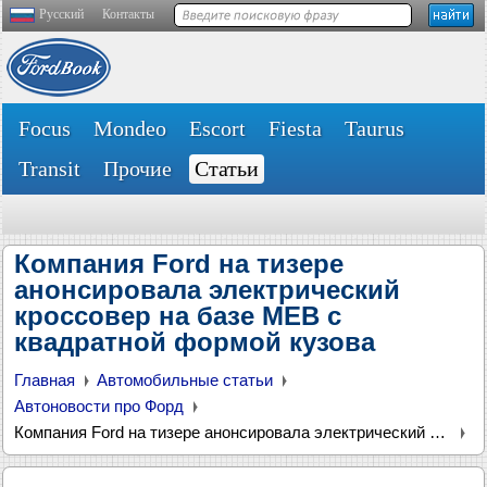
Русский
Контакты
Focus
Mondeo
Escort
Fiesta
Taurus
Transit
Прочие
Статьи
Компания Ford на тизере
анонсировала электрический
кроссовер на базе MEB с
квадратной формой кузова
Главная
Автомобильные статьи
Автоновости про Форд
Компания Ford на тизере анонсировала электрический кроссовер на базе MEB с квадратной формой кузова