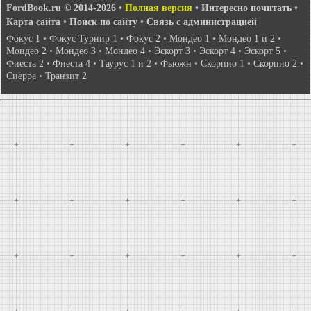
FordBook.ru © 2014-2026
•
Полная версия
•
Интересно почитать
•
Карта сайта
•
Поиск по сайту
•
Связь с администрацией
Фокус 1
•
Фокус Турнир 1
•
Фокус 2
•
Мондео 1
•
Мондео 1 и 2
•
Мондео 2
•
Мондео 3
•
Мондео 4
•
Эскорт 3
•
Эскорт 4
•
Эскорт 5
•
Фиеста 2
•
Фиеста 4
•
Таурус 1 и 2
•
Фьюжн
•
Скорпио 1
•
Скорпио 2
•
Сиерра
•
Транзит 2