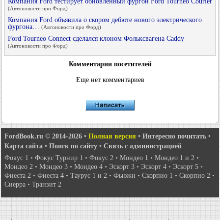
Компания Ford тестирует обновленный фургон Ford Tourneo Courier
(Автоновости про Форд)
Компания Ford объявила о скором дебюте нового электрического
фургона…
(Автоновости про Форд)
Ford Tourneo Connect сделался клоном Фольксвагена Caddy
(Автоновости про Форд)
Комментарии посетителей
Еще нет комментариев
FordBook.ru © 2014-2026
•
Полная версия
•
Интересно почитать
•
Карта сайта
•
Поиск по сайту
•
Связь с администрацией
Фокус 1
•
Фокус Турнир 1
•
Фокус 2
•
Мондео 1
•
Мондео 1 и 2
•
Мондео 2
•
Мондео 3
•
Мондео 4
•
Эскорт 3
•
Эскорт 4
•
Эскорт 5
•
Фиеста 2
•
Фиеста 4
•
Таурус 1 и 2
•
Фьюжн
•
Скорпио 1
•
Скорпио 2
•
Сиерра
•
Транзит 2