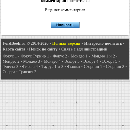
Комментарии посетителей
Еще нет комментариев
FordBook.ru © 2014-2026
•
Полная версия
•
Интересно почитать
•
Карта сайта
•
Поиск по сайту
•
Связь с администрацией
Фокус 1
•
Фокус Турнир 1
•
Фокус 2
•
Мондео 1
•
Мондео 1 и 2
•
Мондео 2
•
Мондео 3
•
Мондео 4
•
Эскорт 3
•
Эскорт 4
•
Эскорт 5
•
Фиеста 2
•
Фиеста 4
•
Таурус 1 и 2
•
Фьюжн
•
Скорпио 1
•
Скорпио 2
•
Сиерра
•
Транзит 2