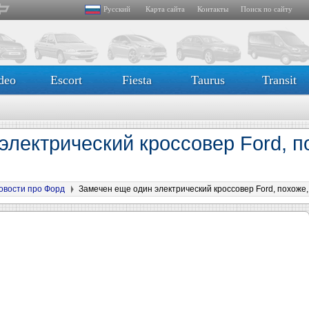
Русский
Карта сайта
Контакты
Поиск по сайту
deo
Escort
Fiesta
Taurus
Transit
лектрический кроссовер Ford, по
овости про Форд