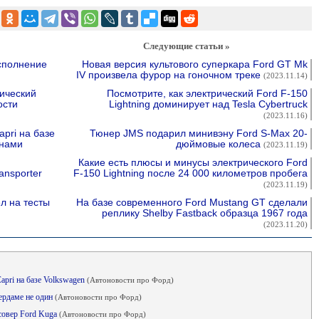
Следующие статьи »
сполнение
Новая версия культового суперкара Ford GT Mk
IV произвела фурор на гоночном треке
(2023.11.14)
ический
Посмотрите, как электрический Ford F-150
ости
Lightning доминирует над Tesla Cybertruck
(2023.11.16)
pri на базе
Тюнер JMS подарил минивэну Ford S-Max 20-
нами
дюймовые колеса
(2023.11.19)
Какие есть плюсы и минусы электрического Ford
nsporter
F-150 Lightning после 24 000 километров пробега
(2023.11.19)
л на тесты
На базе современного Ford Mustang GT сделали
реплику Shelby Fastback образца 1967 года
(2023.11.20)
apri на базе Volkswagen
(Автоновости про Форд)
ердаме не один
(Автоновости про Форд)
совер Ford Kuga
(Автоновости про Форд)