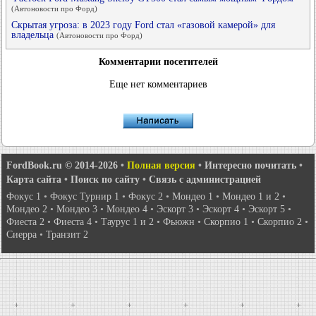
(Автоновости про Форд)
Скрытая угроза: в 2023 году Ford стал «газовой камерой» для
владельца
(Автоновости про Форд)
Комментарии посетителей
Еще нет комментариев
FordBook.ru © 2014-2026
•
Полная версия
•
Интересно почитать
•
Карта сайта
•
Поиск по сайту
•
Связь с администрацией
Фокус 1
•
Фокус Турнир 1
•
Фокус 2
•
Мондео 1
•
Мондео 1 и 2
•
Мондео 2
•
Мондео 3
•
Мондео 4
•
Эскорт 3
•
Эскорт 4
•
Эскорт 5
•
Фиеста 2
•
Фиеста 4
•
Таурус 1 и 2
•
Фьюжн
•
Скорпио 1
•
Скорпио 2
•
Сиерра
•
Транзит 2