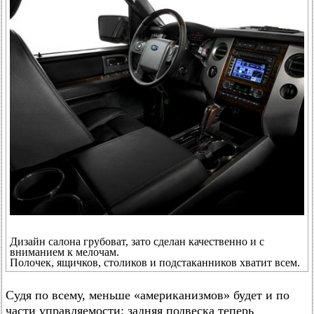
Дизайн салона грубоват, зато сделан качественно и с
вниманием к мелочам.
Полочек, ящичков, столиков и подстаканников хватит всем.
Судя по всему, меньше «американизмов» будет и по
части управляемости: задняя подвеска теперь