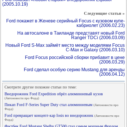
(2005.10.19)
Следующие статьи »
Ford покажет в Женеве серийный Focus с кузовом купе-
кабриолет
(2006.02.23)
На автосалоне в Таиланде представят новый Ford
Ranger TDCi
(2006.03.09)
Новый Ford S-Max займёт место между моделями Focus
C-Max и Galaxy
(2006.03.10)
Ford Focus российской сборки прибавит в цене
(2006.03.29)
Ford сделал особую серию Mustang для аренды
(2006.04.12)
Смотрите другие похожие статьи по теме:
Внедорожник Ford Expedition обрёл алюминиевый кузов
(Автоновости про Форд)
Пикап Ford F-Series Super Duty стал алюминиевым
(Автоновости про
Форд)
Ford превращает концепт-кар Iosis во внедорожник
(Автоновости про
Форд)
Фастбек Ford Mustang Shelby GT500 стал самым мощным Фордом