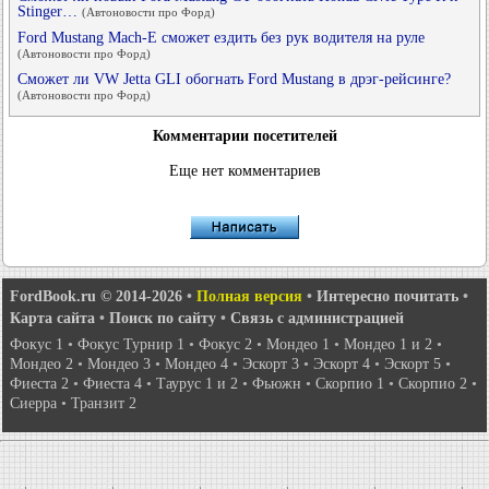
Stinger…
(Автоновости про Форд)
Ford Mustang Mach-E сможет ездить без рук водителя на руле
(Автоновости про Форд)
Сможет ли VW Jetta GLI обогнать Ford Mustang в дрэг-рейсинге?
(Автоновости про Форд)
Комментарии посетителей
Еще нет комментариев
FordBook.ru © 2014-2026
•
Полная версия
•
Интересно почитать
•
Карта сайта
•
Поиск по сайту
•
Связь с администрацией
Фокус 1
•
Фокус Турнир 1
•
Фокус 2
•
Мондео 1
•
Мондео 1 и 2
•
Мондео 2
•
Мондео 3
•
Мондео 4
•
Эскорт 3
•
Эскорт 4
•
Эскорт 5
•
Фиеста 2
•
Фиеста 4
•
Таурус 1 и 2
•
Фьюжн
•
Скорпио 1
•
Скорпио 2
•
Сиерра
•
Транзит 2