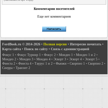
Комментарии посетителей
Еще нет комментариев
FordBook.ru © 2014-2026
•
Полная версия
•
Интересно почитать
•
Карта сайта
•
Поиск по сайту
•
Связь с администрацией
Фокус 1
•
Фокус Турнир 1
•
Фокус 2
•
Мондео 1
•
Мондео 1 и 2
•
Мондео 2
•
Мондео 3
•
Мондео 4
•
Эскорт 3
•
Эскорт 4
•
Эскорт 5
•
Фиеста 2
•
Фиеста 4
•
Таурус 1 и 2
•
Фьюжн
•
Скорпио 1
•
Скорпио 2
•
Сиерра
•
Транзит 2