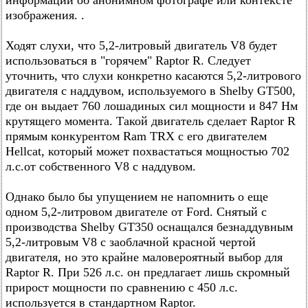
информации об анонимном фотографе или контексте
изображения. .
Ходят слухи, что 5,2-литровый двигатель V8 будет
использоваться в "горячем" Raptor R. Следует
уточнить, что слухи конкретно касаются 5,2-литрового
двигателя с наддувом, используемого в Shelby GT500,
где он выдает 760 лошадиных сил мощности и 847 Нм
крутящего момента. Такой двигатель сделает Raptor R
прямым конкурентом Ram TRX с его двигателем
Hellcat, который может похвастаться мощностью 702
л.с.от собственного V8 с наддувом.
Однако было бы упущением не напомнить о еще
одном 5,2-литровом двигателе от Ford. Снятый с
производства Shelby GT350 оснащался безнаддувным
5,2-литровым V8 с заоблачной красной чертой
двигателя, но это крайне маловероятный выбор для
Raptor R. При 526 л.с. он предлагает лишь скромный
прирост мощности по сравнению с 450 л.с.
используется в стандартном Raptor.