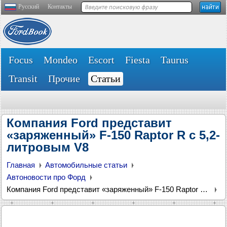
Русский
Контакты
Focus
Mondeo
Escort
Fiesta
Taurus
Transit
Прочие
Статьи
Компания Ford представит
«заряженный» F-150 Raptor R с 5,2-
литровым V8
Главная
Автомобильные статьи
Автоновости про Форд
Компания Ford представит «заряженный» F-150 Raptor R с 5,2-литровым V8