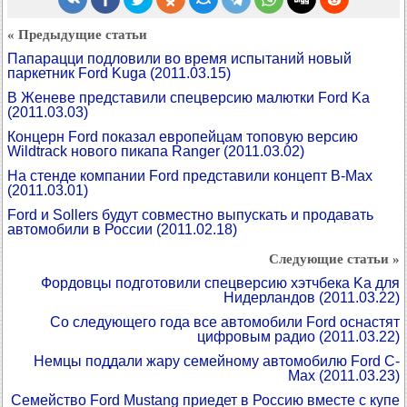
« Предыдущие статьи
Папарацци подловили во время испытаний новый
паркетник Ford Kuga
(2011.03.15)
В Женеве представили спецверсию малютки Ford Ka
(2011.03.03)
Концерн Ford показал европейцам топовую версию
Wildtrack нового пикапа Ranger
(2011.03.02)
На стенде компании Ford представили концепт B-Max
(2011.03.01)
Ford и Sollers будут совместно выпускать и продавать
автомобили в России
(2011.02.18)
Следующие статьи »
Фордовцы подготовили спецверсию хэтчбека Ka для
Нидерландов
(2011.03.22)
Со следующего года все автомобили Ford оснастят
цифровым радио
(2011.03.22)
Немцы поддали жару семейному автомобилю Ford C-
Max
(2011.03.23)
Семейство Ford Mustang приедет в Россию вместе с купе