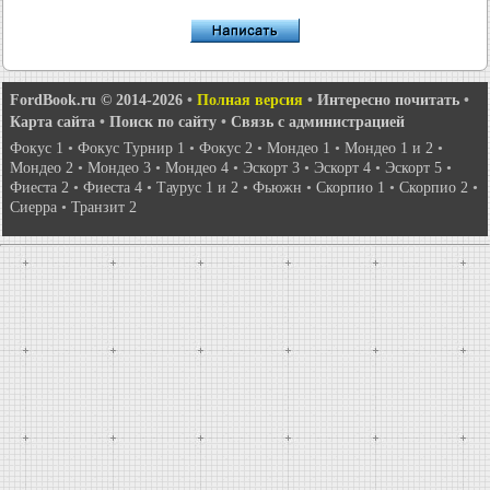
FordBook.ru © 2014-2026
•
Полная версия
•
Интересно почитать
•
Карта сайта
•
Поиск по сайту
•
Связь с администрацией
Фокус 1
•
Фокус Турнир 1
•
Фокус 2
•
Мондео 1
•
Мондео 1 и 2
•
Мондео 2
•
Мондео 3
•
Мондео 4
•
Эскорт 3
•
Эскорт 4
•
Эскорт 5
•
Фиеста 2
•
Фиеста 4
•
Таурус 1 и 2
•
Фьюжн
•
Скорпио 1
•
Скорпио 2
•
Сиерра
•
Транзит 2