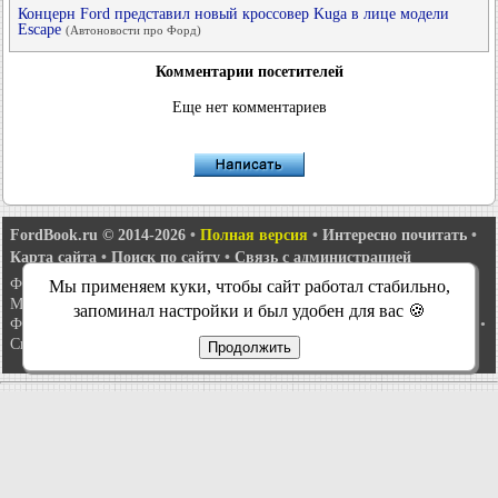
Концерн Ford представил новый кроссовер Kuga в лице модели
Escape
(Автоновости про Форд)
Комментарии посетителей
Еще нет комментариев
FordBook.ru © 2014-2026
•
Полная версия
•
Интересно почитать
•
Карта сайта
•
Поиск по сайту
•
Связь с администрацией
Фокус 1
•
Фокус Турнир 1
•
Фокус 2
•
Мондео 1
•
Мондео 1 и 2
•
Мы применяем куки, чтобы сайт работал стабильно,
Мондео 2
•
Мондео 3
•
Мондео 4
•
Эскорт 3
•
Эскорт 4
•
Эскорт 5
•
запоминал настройки и был удобен для вас 🍪
Фиеста 2
•
Фиеста 4
•
Таурус 1 и 2
•
Фьюжн
•
Скорпио 1
•
Скорпио 2
•
Сиерра
•
Транзит 2
Продолжить