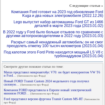
Следующие статьи »
Компания Ford готовит на 2023 год обновление Ford
Kuga и два новых электромобиля
(2022.12.26)
Lego выпустит набор автомашины Ford GT из 1466
деталей в марте 2023 года
(2023.01.02)
В 2022 году у Ford было больше отзывов по сравнению с
другими автопроизводителями в 2022 году
(2023.01.03)
Раскрыт самый ненадежный автомобиль: он не смог
преодолеть отметку 100 тысяч километров
(2023.01.04)
Под капотом этого Ford Pinto находится мощный LS V8 с
турбонаддувом
(2023.01.04)
Смотрите другие похожие статьи по теме:
Maxus представил микроавтобус V70: он будет конкурентом VW T6
и Ford…
(Автоновости про Форд)
Новый FORD Transit Custom 2024 модельного года получил
силовую…
(Автоновости про Форд)
Компания FORD представила в Европе новый электрический
минивэн FORD…
(Автоновости про Форд)
Ford представил версию фургона Transit Custom MS-RT
(Автоновости
про Форд)