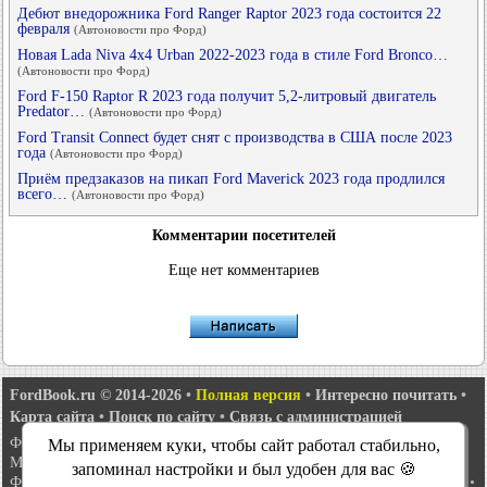
Дебют внедорожника Ford Ranger Raptor 2023 года состоится 22
февраля
(Автоновости про Форд)
Новая Lada Niva 4x4 Urban 2022-2023 года в стиле Ford Bronco…
(Автоновости про Форд)
Ford F-150 Raptor R 2023 года получит 5,2-литровый двигатель
Predator…
(Автоновости про Форд)
Ford Transit Connect будет снят с производства в США после 2023
года
(Автоновости про Форд)
Приём предзаказов на пикап Ford Maverick 2023 года продлился
всего…
(Автоновости про Форд)
Комментарии посетителей
Еще нет комментариев
FordBook.ru © 2014-2026
•
Полная версия
•
Интересно почитать
•
Карта сайта
•
Поиск по сайту
•
Связь с администрацией
Фокус 1
•
Фокус Турнир 1
•
Фокус 2
•
Мондео 1
•
Мондео 1 и 2
•
Мы применяем куки, чтобы сайт работал стабильно,
Мондео 2
•
Мондео 3
•
Мондео 4
•
Эскорт 3
•
Эскорт 4
•
Эскорт 5
•
запоминал настройки и был удобен для вас 🍪
Фиеста 2
•
Фиеста 4
•
Таурус 1 и 2
•
Фьюжн
•
Скорпио 1
•
Скорпио 2
•