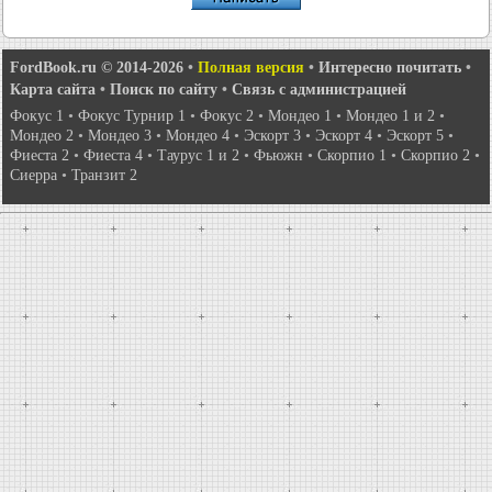
FordBook.ru © 2014-2026
•
Полная версия
•
Интересно почитать
•
Карта сайта
•
Поиск по сайту
•
Связь с администрацией
Фокус 1
•
Фокус Турнир 1
•
Фокус 2
•
Мондео 1
•
Мондео 1 и 2
•
Мондео 2
•
Мондео 3
•
Мондео 4
•
Эскорт 3
•
Эскорт 4
•
Эскорт 5
•
Фиеста 2
•
Фиеста 4
•
Таурус 1 и 2
•
Фьюжн
•
Скорпио 1
•
Скорпио 2
•
Сиерра
•
Транзит 2