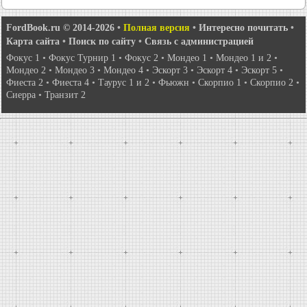
FordBook.ru © 2014-2026
•
Полная версия
•
Интересно почитать
•
Карта сайта
•
Поиск по сайту
•
Связь с администрацией
Фокус 1
•
Фокус Турнир 1
•
Фокус 2
•
Мондео 1
•
Мондео 1 и 2
•
Мондео 2
•
Мондео 3
•
Мондео 4
•
Эскорт 3
•
Эскорт 4
•
Эскорт 5
•
Фиеста 2
•
Фиеста 4
•
Таурус 1 и 2
•
Фьюжн
•
Скорпио 1
•
Скорпио 2
•
Сиерра
•
Транзит 2