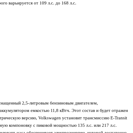
го варьируется от 109 л.с. до 168 л.с.
оснащенный 2,5-литровым бензиновым двигателем,
ккумулятором емкостью 11,8 кВтч. Этот состав и будет отражен
ктрическую версию, Volkswagen установит трансмиссию E-Transit
ную компоновку с пиковой мощностью 135 л.с. или 217 л.с.
иловатт-часа обеспечивает электроэнергию, которой достаточно