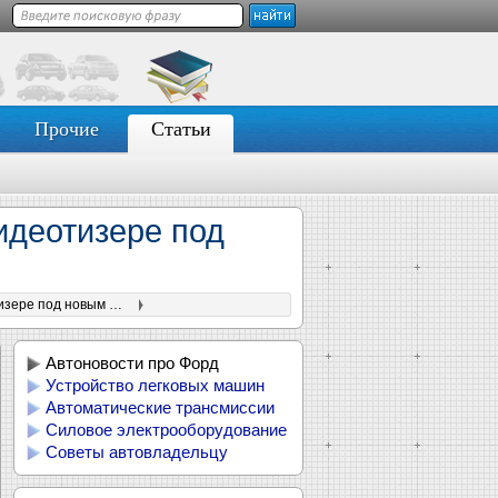
Прочие
Статьи
видеотизере под
Вэн Volkswagen Transporter 2024 года показали на видеотизере под новым брендом Ford
Автоновости про Форд
Устройство легковых машин
Автоматические трансмиссии
Силовое электрооборудование
Советы автовладельцу