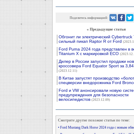
Поделитесь информацией:
« Предыдущие статьи
Обгонит ли электрический Cybertruck 
сильный пикап Raptor R от Ford
(2023.1
Ford Puma 2024 года представлен в 
Titanium X с маркировкой ECO
(2023.12.
Дилер в России запустил продажи нов
кроссовера Ford Equator Sport за 3,8
(2023.12.11)
В Китае запустят производство «боло
спецверсии внедорожника Ford Bron
Ford и VW анонсировали новую сист
предупреждения для безопасности
велосипедистов
(2023.12.09)
Смотрите другие похожие статьи по теме:
• Ford Mustang Dark Horse 2024 года с новым об