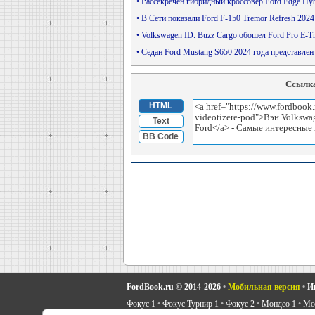
• Рассекречен гибридный кроссовер Ford Edge H
• В Сети показали Ford F-150 Tremor Refresh 20
• Volkswagen ID. Buzz Cargo обошел Ford Pro E-
• Седан Ford Mustang S650 2024 года представле
Ссылка
HTML
Text
BB Code
FordBook.ru © 2014-2026
•
Мобильная версия
•
И
Фокус 1
•
Фокус Турнир 1
•
Фокус 2
•
Мондео 1
•
Мон