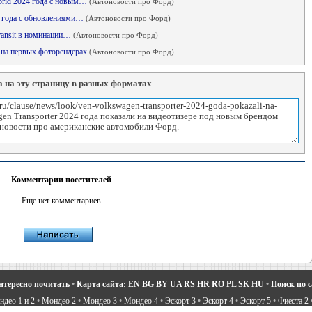
ybrid 2024 года с новым…
(Автоновости про Форд)
24 года с обновлениями…
(Автоновости про Форд)
Transit в номинации…
(Автоновости про Форд)
н на первых фоторендерах
(Автоновости про Форд)
 на эту страницу в разных форматах
Комментарии посетителей
Еще нет комментариев
нтересно почитать
•
Карта сайта:
EN
BG
BY
UA
RS
HR
RO
PL
SK
HU
•
Поиск по 
део 1 и 2
•
Мондео 2
•
Мондео 3
•
Мондео 4
•
Эскорт 3
•
Эскорт 4
•
Эскорт 5
•
Фиеста 2