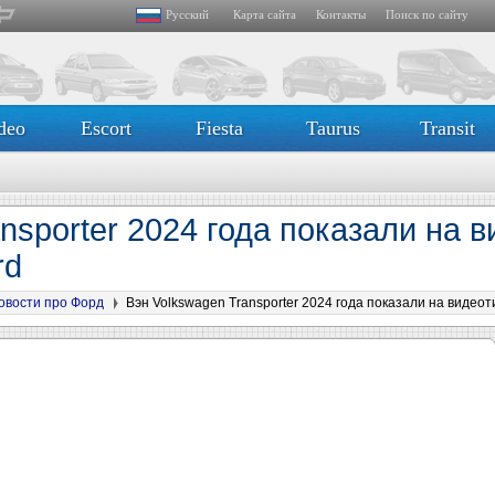
Русский
Карта сайта
Контакты
Поиск по сайту
deo
Escort
Fiesta
Taurus
Transit
nsporter 2024 года показали на 
rd
овости про Форд