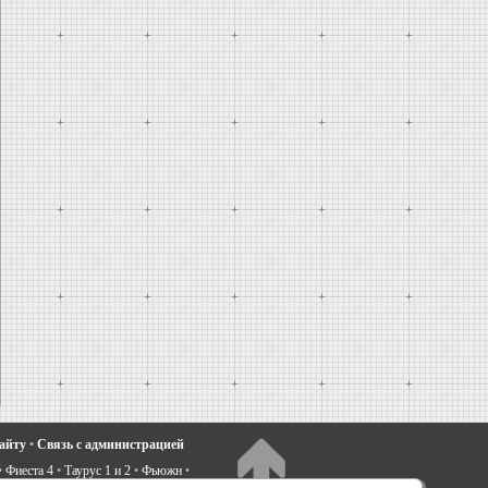
сайту
•
Связь с администрацией
•
Фиеста 4
•
Таурус 1 и 2
•
Фьюжн
•