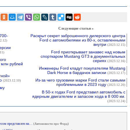
Следующие статьи »
700-
Раскрыт секрет заброшенного дилерского центра
Ford с автомобилями из 80-х, оставленными
2.12)
внутри
(2023.12.15)
версии
Ford приоткрывает занавес над новым
11)
спорткаром Mustang GT3 в документальных
ого
сериях
(2023.12.16)
4 млн рублей
Инженеры Ford кладут покупателям Mustang
Dark Horse в бардачок записки
(2023.12.17)
тной»
co
Из-за чего грузовики марки Ford стали самыми
(2023.12.10)
проблемными в 2023 году
(2023.12.20)
ему
В 50-х годах Ford представил автомобиль с
ядерным двигателем и запасом хода в 8 000 км.
(2023.12.24)
весом представлен на…
(Автоновости про Форд)