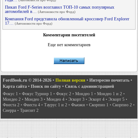
Пикап Ford F-Series возглавил ТОП-10 самых популярных
автомобилей в…
(Автоновости про Форд)
Компания Ford представила обновленный кроссовер Ford Explorer
17…
(Автоновости про Форд)
Комментарии посетителей
Еще нет комментариев
FordBook.ru © 2014-2026
•
Полная версия
•
Интересно почитать
•
Карта сайта
•
Поиск по сайту
•
Связь с администрацией
Фокус 1
•
Фокус Турнир 1
•
Фокус 2
•
Мондео 1
•
Мондео 1 и 2
•
Мондео 2
•
Мондео 3
•
Мондео 4
•
Эскорт 3
•
Эскорт 4
•
Эскорт 5
•
Фиеста 2
•
Фиеста 4
•
Таурус 1 и 2
•
Фьюжн
•
Скорпио 1
•
Скорпио 2
•
Сиерра
•
Транзит 2