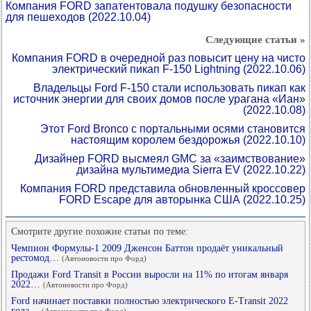
Компания FORD запатентовала подушку безопасности
для пешеходов
(2022.10.04)
Следующие статьи »
Компания FORD в очередной раз повысит цену на чисто
электрический пикап F-150 Lightning
(2022.10.06)
Владельцы Ford F-150 стали использовать пикап как
источник энергии для своих домов после урагана «Иан»
(2022.10.08)
Этот Ford Bronco с портальными осями становится
настоящим королем бездорожья
(2022.10.10)
Дизайнер FORD высмеял GMC за «заимствование»
дизайна мультимедиа Sierra EV
(2022.10.22)
Компания FORD представила обновленный кроссовер
FORD Escape для авторынка США
(2022.10.25)
Смотрите другие похожие статьи по теме:
Чемпион Формулы-1 2009 Дженсон Баттон продаёт уникальный
рестомод…
(Автоновости про Форд)
Продажи Ford Transit в России выросли на 11% по итогам января
2022…
(Автоновости про Форд)
Ford начинает поставки полностью электрического E-Transit 2022
года…
(Автоновости про Форд)