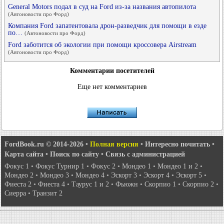
General Motors подал в суд на Ford из-за названия автопилота
(Автоновости про Форд)
Компания Ford запатентовала дрон-разведчик для помощи в езде
по…
(Автоновости про Форд)
Ford заботится об экологии при помощи кроссовера Airstream
(Автоновости про Форд)
Комментарии посетителей
Еще нет комментариев
FordBook.ru © 2014-2026
•
Полная версия
•
Интересно почитать
•
Карта сайта
•
Поиск по сайту
•
Связь с администрацией
Фокус 1
•
Фокус Турнир 1
•
Фокус 2
•
Мондео 1
•
Мондео 1 и 2
•
Мондео 2
•
Мондео 3
•
Мондео 4
•
Эскорт 3
•
Эскорт 4
•
Эскорт 5
•
Фиеста 2
•
Фиеста 4
•
Таурус 1 и 2
•
Фьюжн
•
Скорпио 1
•
Скорпио 2
•
Сиерра
•
Транзит 2