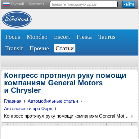
Русский
Контакты
Focus
Mondeo
Escort
Fiesta
Taurus
Transit
Прочие
Статьи
Конгресс протянул руку помощи
компаниям General Motors
и Chrysler
Главная
Автомобильные статьи
Автоновости про Форд
Конгресс протянул руку помощи компаниям General Motors и Chrysler