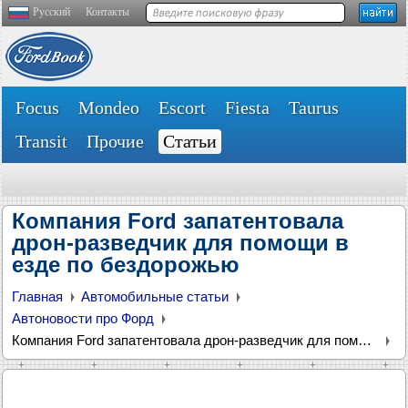
Русский
Контакты
Focus
Mondeo
Escort
Fiesta
Taurus
Transit
Прочие
Статьи
Компания Ford запатентовала
дрон-разведчик для помощи в
езде по бездорожью
Главная
Автомобильные статьи
Автоновости про Форд
Компания Ford запатентовала дрон-разведчик для помощи в езде по бездорожью