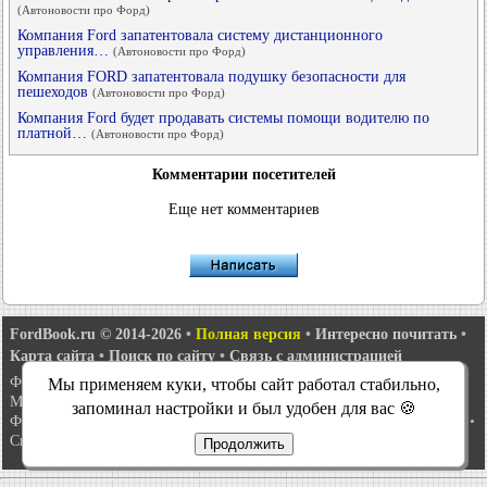
(Автоновости про Форд)
Компания Ford запатентовала систему дистанционного
управления…
(Автоновости про Форд)
Компания FORD запатентовала подушку безопасности для
пешеходов
(Автоновости про Форд)
Компания Ford будет продавать системы помощи водителю по
платной…
(Автоновости про Форд)
Комментарии посетителей
Еще нет комментариев
FordBook.ru © 2014-2026
•
Полная версия
•
Интересно почитать
•
Карта сайта
•
Поиск по сайту
•
Связь с администрацией
Фокус 1
•
Фокус Турнир 1
•
Фокус 2
•
Мондео 1
•
Мондео 1 и 2
•
Мы применяем куки, чтобы сайт работал стабильно,
Мондео 2
•
Мондео 3
•
Мондео 4
•
Эскорт 3
•
Эскорт 4
•
Эскорт 5
•
запоминал настройки и был удобен для вас 🍪
Фиеста 2
•
Фиеста 4
•
Таурус 1 и 2
•
Фьюжн
•
Скорпио 1
•
Скорпио 2
•
Сиерра
•
Транзит 2
Продолжить