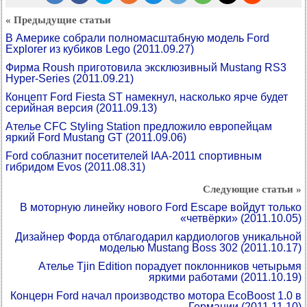
« Предыдущие статьи
В Америке собрали полномасштабную модель Ford
Explorer из кубиков Lego
(2011.09.27)
Фирма Roush приготовила эксклюзивный Mustang RS3
Hyper-Series
(2011.09.21)
Концепт Ford Fiesta ST намекнул, насколько ярче будет
серийная версия
(2011.09.13)
Ателье CFC Styling Station предложило европейцам
яркий Ford Mustang GT
(2011.09.06)
Ford соблазнит посетителей IAA-2011 спортивным
гибридом Evos
(2011.08.31)
Следующие статьи »
В моторную линейку нового Ford Escape войдут только
«четвёрки»
(2011.10.05)
Дизайнер Форда отблагодарил кардиологов уникальной
моделью Mustang Boss 302
(2011.10.17)
Ателье Tjin Edition порадует поклонников четырьмя
яркими работами
(2011.10.19)
Концерн Ford начал производство мотора EcoBoost 1.0 в
Германии
(2011.11.10)