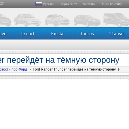
Русский
Карта сайта
Контакты
Поиск по сайту
deo
Escort
Fiesta
Taurus
Transit
er перейдёт на тёмную сторону
овости про Форд
Ford Ranger Thunder перейдёт на тёмную сторону