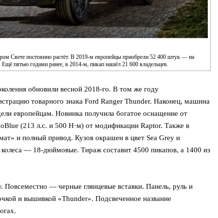
аром Свете постоянно растёт. В 2019-м европейцы приобрели 52 400 штук — на
Ещё пятью годами ранее, в 2014-м, пикап нашёл 21 600 владельцев.
коления обновили весной 2018-го. В том же году
истрацию товарного знака Ford Ranger Thunder. Наконец, машина
ели европейцам. Новинка получила богатое оснащение от
coBlue (213 л.с. и 500 Н·м) от модификации Raptor. Также в
ат» и полный привод. Кузов окрашен в цвет Sea Grey и
 колеса — 18-дюймовые. Тираж составит 4500 пикапов, а 1400 из
. Повсеместно — черные глянцевые вставки. Панель, руль и
очкой и вышивкой «Thunder». Подсвеченное название
огах.