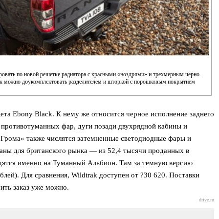
вать по новой решетке радиатора с красными «ноздрями» и трехмерным черно-
к можно доукомплектовать разделителем и шторкой с порошковым покрытием
ета Ebony Black. К нему же относится черное исполнение заднего
 противотуманных фар, дуги позади двухрядной кабины и
«Грома» также числятся затемненные светодиодные фары и
аны для британского рынка — из 52,4 тысячи проданных в
дятся именно на Туманный Альбион. Там за темную версию
блей). Для сравнения, Wildtrak доступен от ?30 620. Поставки
ить заказ уже можно.
drive.ru