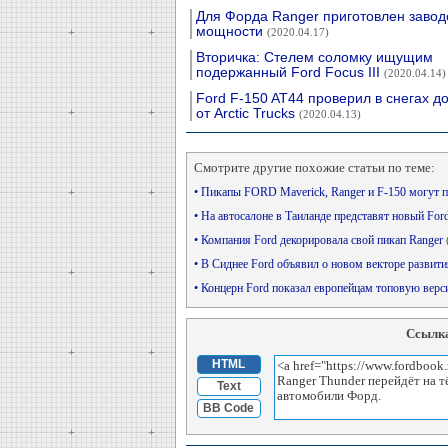
Для Форда Ranger приготовлен завод
мощности
(2020.04.17)
Вторичка: Стелем соломку ищущим
подержанный Ford Focus III
(2020.04.14)
Ford F-150 AT44 проверил в снегах д
от Arctic Trucks
(2020.04.13)
Смотрите другие похожие статьи по теме:
• Пикапы FORD Maverick, Ranger и F-150 могут 
• На автосалоне в Таиланде представят новый Fo
• Компания Ford декорировала свой пикап Ranger
• В Сиднее Ford объявил о новом векторе развит
• Концерн Ford показал европейцам топовую вер
Ссылка
HTML
Text
BB Code