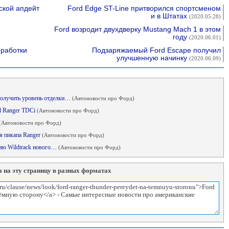
ской апдейт
Ford Edge ST-Line притворился спортсменом
и в Штатах
(2020.05.28)
Ford возродит двухдверку Mustang Mach 1 в этом
году
(2020.06.01)
оработки
Подзаряжаемый Ford Escape получил
улучшенную начинку
(2020.06.09)
получить уровень отделки…
(Автоновости про Форд)
rd Ranger TDCi
(Автоновости про Форд)
(Автоновости про Форд)
ия пикапа Ranger
(Автоновости про Форд)
сию Wildtrack нового…
(Автоновости про Форд)
 на эту страницу в разных форматах