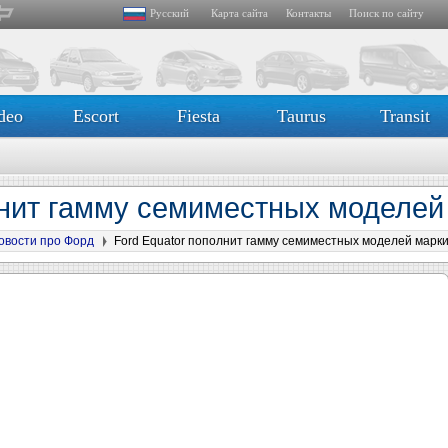
Русский
Карта сайта
Контакты
Поиск по сайту
deo
Escort
Fiesta
Taurus
Transit
лнит гамму семиместных моделей
овости про Форд
Ford Equator пополнит гамму семиместных моделей марк