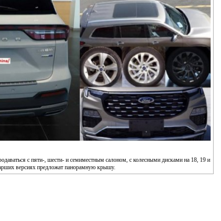
даваться с пяти-, шести- и семиместным салоном, с колесными дисками на 18, 19 и
тарших версиях предложат панорамную крышу.