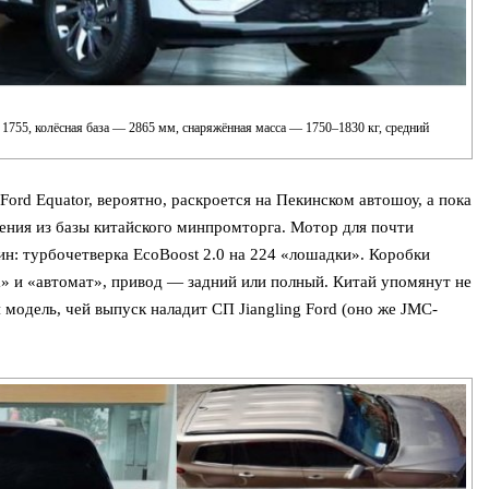
 1755, колёсная база — 2865 мм, снаряжённая масса — 1750–1830 кг, средний
ord Equator, вероятно, раскроется на Пекинском автошоу, а пока
ения из базы китайского минпромторга. Мотор для почти
н: турбочетверка EcoBoost 2.0 на 224 «лошадки». Коробки
» и «автомат», привод — задний или полный. Китай упомянут не
 модель, чей выпуск наладит СП Jiangling Ford (оно же JMC-