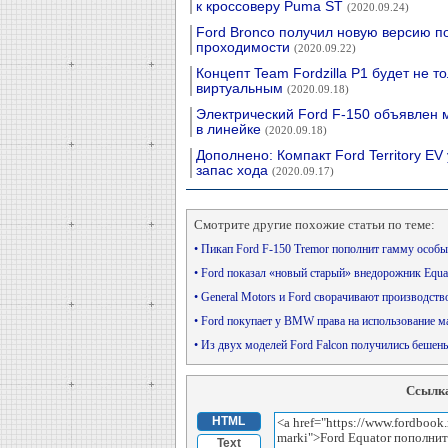
к кроссоверу Puma ST
(2020.09.24)
Ford Bronco получил новую версию 
проходимости
(2020.09.22)
Концепт Team Fordzilla P1 будет не т
виртуальным
(2020.09.18)
Электрический Ford F-150 объявлен
в линейке
(2020.09.18)
Дополнено: Компакт Ford Territory EV
запас хода
(2020.09.17)
Смотрите другие похожие статьи по теме:
• Пикап Ford F-150 Tremor пополнит гамму особ
• Ford показал «новый старый» внедорожник Equa
• General Motors и Ford сворачивают производст
• Ford покупает у BMW права на использование 
• Из двух моделей Ford Falcon получились беше
Ссылка
HTML
Text