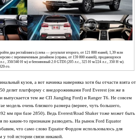
ройти два рестайлинга (слева — результат второго, от 121 800 юаней, 1,39 млн
 версию с переиначенным дизайном (справа, от 159 800 юаней), продающуюся
.с., 350/340 Н·м) и бензиновый 2.0 GTDI (205 л.с., 325 Н·м/224 л.с., 350 Н·м).
020-го.
инальный кузов, а вот начинка наверняка хотя бы отчасти взята от
50 делит платформу с внедорожниками Ford Everest (он же в
и выпускается тем же СП Jiangling Ford) и Ranger T6. Не совсем
е модель очень близкого размера (вернее, чуть большего,
892 мм при базе 2850). Ведь Everest/Road Shaker тоже может быть
 по каким-то признакам разводить. На рынок Ford Equator
обавим, что само слово Equator Фордом использовалось для
 у той истории связи никакой.