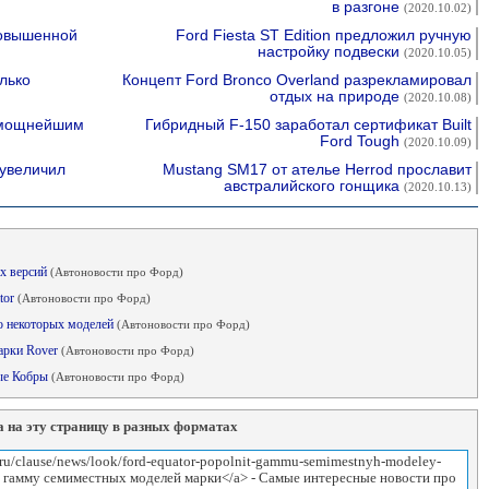
в разгоне
(2020.10.02)
повышенной
Ford Fiesta ST Edition предложил ручную
настройку подвески
(2020.10.05)
олько
Концепт Ford Bronco Overland разрекламировал
отдых на природе
(2020.10.08)
 мощнейшим
Гибридный F-150 заработал сертификат Built
Ford Tough
(2020.10.09)
 увеличил
Mustang SM17 от ателье Herrod прославит
австралийского гонщика
(2020.10.13)
ых версий
(Автоновости про Форд)
tor
(Автоновости про Форд)
во некоторых моделей
(Автоновости про Форд)
марки Rover
(Автоновости про Форд)
ные Кобры
(Автоновости про Форд)
 на эту страницу в разных форматах