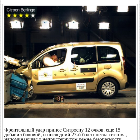
Фронтальный удар принес Ситроену 12 очков, еще 15
добавил боковой, и последний 27-й балл внесла система,
напоминающая о непристегнутом ремне безопасности.