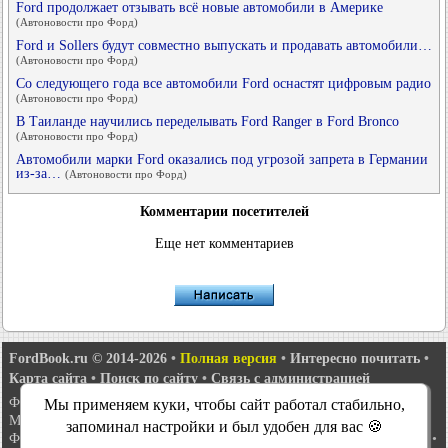
Ford продолжает отзывать всё новые автомобили в Америке
(Автоновости про Форд)
Ford и Sollers будут совместно выпускать и продавать автомобили…
(Автоновости про Форд)
Со следующего года все автомобили Ford оснастят цифровым радио
(Автоновости про Форд)
В Таиланде научились переделывать Ford Ranger в Ford Bronco
(Автоновости про Форд)
Автомобили марки Ford оказались под угрозой запрета в Германии
из-за…
(Автоновости про Форд)
Комментарии посетителей
Еще нет комментариев
FordBook.ru © 2014-2026
•
Полная версия
•
Интересно почитать
•
Карта сайта
•
Поиск по сайту
•
Связь с администрацией
Фокус 1
•
Фокус Турнир 1
•
Фокус 2
•
Мондео 1
•
Мондео 1 и 2
•
Мы применяем куки, чтобы сайт работал стабильно,
Мондео 2
•
Мондео 3
•
Мондео 4
•
Эскорт 3
•
Эскорт 4
•
Эскорт 5
•
запоминал настройки и был удобен для вас 🍪
Фиеста 2
•
Фиеста 4
•
Таурус 1 и 2
•
Фьюжн
•
Скорпио 1
•
Скорпио 2
•