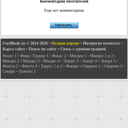
Комментарии посетителей
Еще нет комментариев
FordBook.ru © 2014-2026
•
Полная версия
•
Интересно почитать
•
Карта сайта
•
Поиск по сайту
•
Связь с администрацией
Фокус 1
•
Фокус Турнир 1
•
Фокус 2
•
Мондео 1
•
Мондео 1 и 2
•
Мондео 2
•
Мондео 3
•
Мондео 4
•
Эскорт 3
•
Эскорт 4
•
Эскорт 5
•
Фиеста 2
•
Фиеста 4
•
Таурус 1 и 2
•
Фьюжн
•
Скорпио 1
•
Скорпио 2
•
Сиерра
•
Транзит 2