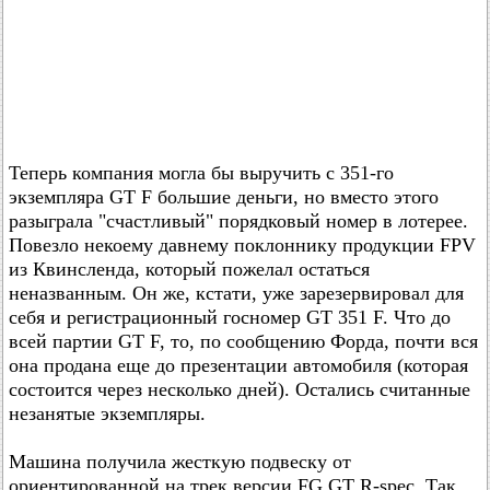
Теперь компания могла бы выручить с 351-го
экземпляра GT F большие деньги, но вместо этого
разыграла "счастливый" порядковый номер в лотерее.
Повезло некоему давнему поклоннику продукции FPV
из Квинсленда, который пожелал остаться
неназванным. Он же, кстати, уже зарезервировал для
себя и регистрационный госномер GT 351 F. Что до
всей партии GT F, то, по сообщению Форда, почти вся
она продана еще до презентации автомобиля (которая
состоится через несколько дней). Остались считанные
незанятые экземпляры.
Машина получила жесткую подвеску от
ориентированной на трек версии FG GT R-spec. Так