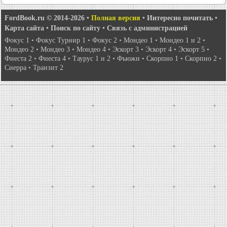
FordBook.ru © 2014-2026
•
Полная версия
•
Интересно почитать
•
Карта сайта
•
Поиск по сайту
•
Связь с администрацией
Фокус 1
•
Фокус Турнир 1
•
Фокус 2
•
Мондео 1
•
Мондео 1 и 2
•
Мондео 2
•
Мондео 3
•
Мондео 4
•
Эскорт 3
•
Эскорт 4
•
Эскорт 5
•
Фиеста 2
•
Фиеста 4
•
Таурус 1 и 2
•
Фьюжн
•
Скорпио 1
•
Скорпио 2
•
Сиерра
•
Транзит 2