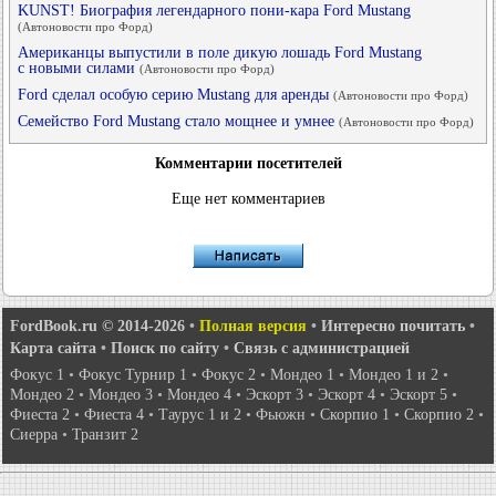
KUNST! Биография легендарного пони-кара Ford Mustang
(Автоновости про Форд)
Американцы выпустили в поле дикую лошадь Ford Mustang
с новыми силами
(Автоновости про Форд)
Ford сделал особую серию Mustang для аренды
(Автоновости про Форд)
Семейство Ford Mustang стало мощнее и умнее
(Автоновости про Форд)
Комментарии посетителей
Еще нет комментариев
FordBook.ru © 2014-2026
•
Полная версия
•
Интересно почитать
•
Карта сайта
•
Поиск по сайту
•
Связь с администрацией
Фокус 1
•
Фокус Турнир 1
•
Фокус 2
•
Мондео 1
•
Мондео 1 и 2
•
Мондео 2
•
Мондео 3
•
Мондео 4
•
Эскорт 3
•
Эскорт 4
•
Эскорт 5
•
Фиеста 2
•
Фиеста 4
•
Таурус 1 и 2
•
Фьюжн
•
Скорпио 1
•
Скорпио 2
•
Сиерра
•
Транзит 2