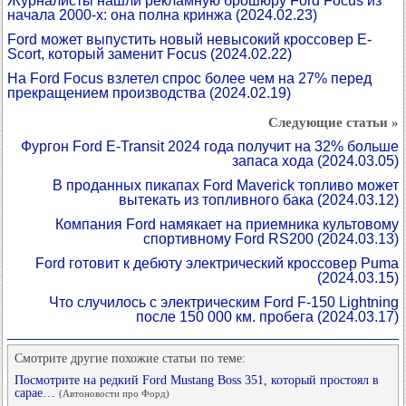
Журналисты нашли рекламную брошюру Ford Focus из
начала 2000-х: она полна кринжа
(2024.02.23)
Ford может выпустить новый невысокий кроссовер E-
Scort, который заменит Focus
(2024.02.22)
На Ford Focus взлетел спрос более чем на 27% перед
прекращением производства
(2024.02.19)
Следующие статьи »
Фургон Ford E-Transit 2024 года получит на 32% больше
запаса хода
(2024.03.05)
В проданных пикапах Ford Maverick топливо может
вытекать из топливного бака
(2024.03.12)
Компания Ford намякает на приемника культовому
спортивному Ford RS200
(2024.03.13)
Ford готовит к дебюту электрический кроссовер Puma
(2024.03.15)
Что случилось с электрическим Ford F-150 Lightning
после 150 000 км. пробега
(2024.03.17)
Смотрите другие похожие статьи по теме:
Посмотрите на редкий Ford Mustang Boss 351, который простоял в
сарае…
(Автоновости про Форд)