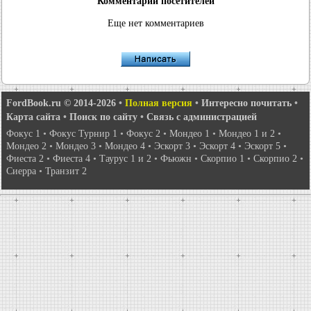
Комментарии посетителей
Еще нет комментариев
FordBook.ru © 2014-2026
•
Полная версия
•
Интересно почитать
•
Карта сайта
•
Поиск по сайту
•
Связь с администрацией
Фокус 1
•
Фокус Турнир 1
•
Фокус 2
•
Мондео 1
•
Мондео 1 и 2
•
Мондео 2
•
Мондео 3
•
Мондео 4
•
Эскорт 3
•
Эскорт 4
•
Эскорт 5
•
Фиеста 2
•
Фиеста 4
•
Таурус 1 и 2
•
Фьюжн
•
Скорпио 1
•
Скорпио 2
•
Сиерра
•
Транзит 2