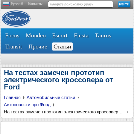
Русский
Контакты
Focus
Mondeo
Escort
Fiesta
Taurus
Transit
Прочие
Статьи
На тестах замечен прототип
электрического кроссовера от
Ford
Главная
Автомобильные статьи
Автоновости про Форд
На тестах замечен прототип электрического кроссовера от Ford