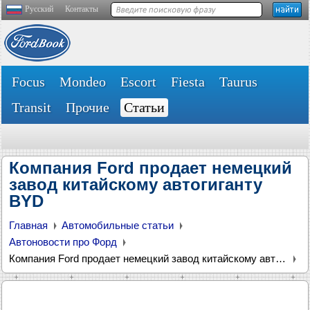
Русский
Контакты
Focus
Mondeo
Escort
Fiesta
Taurus
Transit
Прочие
Статьи
Компания Ford продает немецкий
завод китайскому автогиганту
BYD
Главная
Автомобильные статьи
Автоновости про Форд
Компания Ford продает немецкий завод китайскому автогиганту BYD