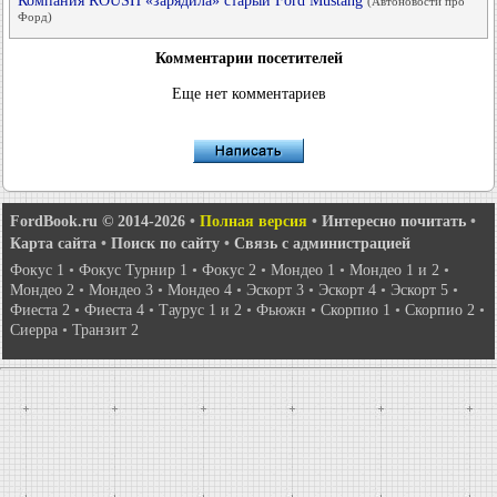
Компания ROUSH «зарядила» старый Ford Mustang
(Автоновости про
Форд)
Комментарии посетителей
Еще нет комментариев
FordBook.ru © 2014-2026
•
Полная версия
•
Интересно почитать
•
Карта сайта
•
Поиск по сайту
•
Связь с администрацией
Фокус 1
•
Фокус Турнир 1
•
Фокус 2
•
Мондео 1
•
Мондео 1 и 2
•
Мондео 2
•
Мондео 3
•
Мондео 4
•
Эскорт 3
•
Эскорт 4
•
Эскорт 5
•
Фиеста 2
•
Фиеста 4
•
Таурус 1 и 2
•
Фьюжн
•
Скорпио 1
•
Скорпио 2
•
Сиерра
•
Транзит 2