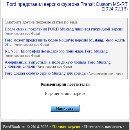
Ford представил версию фургона Transit Custom MS-RT
(2024.02.13)
Смотрите другие похожие статьи по теме:
После смены поколения FORD Mustang лишится гибридной версии
(Автоновости про Форд)
Ford может представить более мощную версию Mustang. Чего ждать
от…
(Автоновости про Форд)
KUNST! Биография легендарного пони-кара Ford Mustang
(Автоновости про Форд)
Американцы выпустили в поле дикую лошадь Ford Mustang
с новыми силами
(Автоновости про Форд)
Ford сделал особую серию Mustang для аренды
(Автоновости про Форд)
Комментарии посетителей
Еще нет комментариев
FordBook.ru © 2014-2026
•
Полная версия
•
Интересно почитать
•