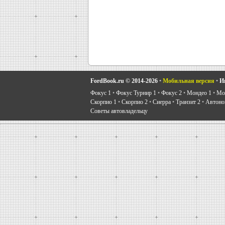
FordBook.ru © 2014-2026
•
Мобильная версия
•
И
Фокус 1
•
Фокус Турнир 1
•
Фокус 2
•
Мондео 1
•
Мон
Скорпио 1
•
Скорпио 2
•
Сиерра
•
Транзит 2
•
Автоно
Советы автовладельцу