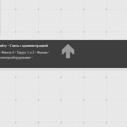
сайту
•
Связь с администрацией
•
Фиеста 4
•
Таурус 1 и 2
•
Фьюжн
•
электрооборудование
•