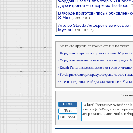
Фордовцы заменят мотор V6 Duratec 
двухлитровой «четвёркой» EcoBoost
(
В Форде приготовились к обновлени
S-Max
(2009.07.03)
Ателье Steeda Autosports взялось за 
Мустанг
(2009.07.03)
Смотрите другие похожие статьи по теме:
• Фордовцы запрягли в упряжку нового Мустанг
• Фордовцы намекнули на возможность продаж М
• Roush Performance выпускает на волю очередно
• Ford приготовил рэперскую версию своего вне
• Saleen представил ещё два «заряженных» Муста
Ссылка
HTML
Text
BB Code