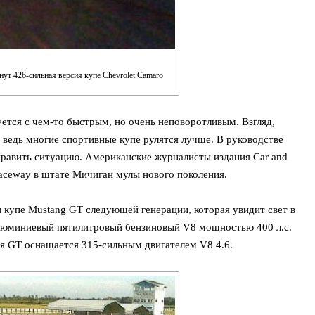
ут 426-сильная версия купе Chevrolet Camaro
ется с чем-то быстрым, но очень неповоротливым. Взгляд,
 ведь многие спортивные купе рулятся лучше. В руководстве
править ситуацию. Американские журналисты издания Car and
Raceway в штате Мичиган мулы нового поколения.
 купе Mustang GT следующей генерации, которая увидит свет в
люминиевый пятилитровый бензиновый V8 мощностью 400 л.с.
ия GT оснащается 315-сильным двигателем V8 4.6.