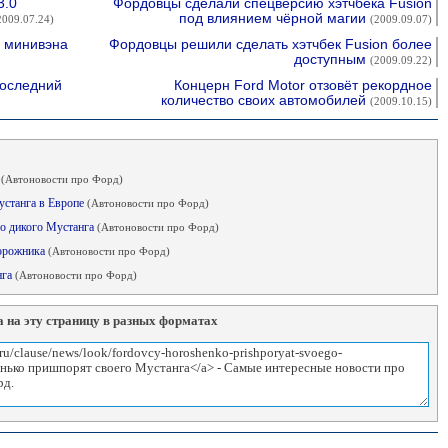
3.0
Фордовцы сделали спецверсию хэтчбека Fusion
под влиянием чёрной магии
2009.07.24)
(2009.09.07)
ю минивэна
Фордовцы решили сделать хэтчбек Fusion более
доступным
(2009.09.22)
последний
Концерн Ford Motor отзовёт рекордное
количество своих автомобилей
(2009.10.15)
а
(Автоновости про Форд)
устанга в Европе
(Автоновости про Форд)
го дикого Мустанга
(Автоновости про Форд)
дорожника
(Автоновости про Форд)
нга
(Автоновости про Форд)
 на эту страницу в разных форматах