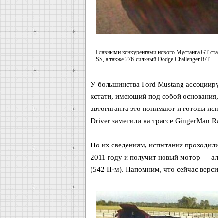
Главными конкурентами нового Мустанга GT стан
SS, а также 276-сильный Dodge Challenger R/T.
У большинства Ford Mustang ассоцииру
кстати, имеющий под собой основания,
автогиганта это понимают и готовы ис
Driver заметили на трассе GingerMan 
По их сведениям, испытания проходили
2011 году и получит новый мотор — а
(542 Н·м). Напомним, что сейчас верс