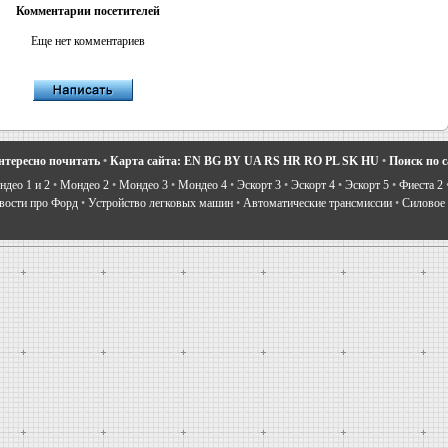
Комментарии посетителей
Еще нет комментариев
нтересно почитать
•
Карта сайта:
EN
BG
BY
UA
RS
HR
RO
PL
SK
HU
•
Поиск по 
део 1 и 2
•
Мондео 2
•
Мондео 3
•
Мондео 4
•
Эскорт 3
•
Эскорт 4
•
Эскорт 5
•
Фиеста 2
вости про Форд
•
Устройство легковых машин
•
Автоматические трансмиссии
•
Силовое 