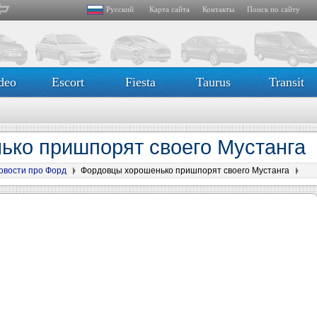
Русский
Карта сайта
Контакты
Поиск по сайту
deo
Escort
Fiesta
Taurus
Transit
ько пришпорят своего Мустанга
овости про Форд
Фордовцы хорошенько пришпорят своего Мустанга