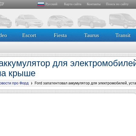
Русский
Карта сайта
Контакты
Поиск по сайту
deo
Escort
Fiesta
Taurus
Transit
 аккумулятор для электромобилей
на крыше
овости про Форд