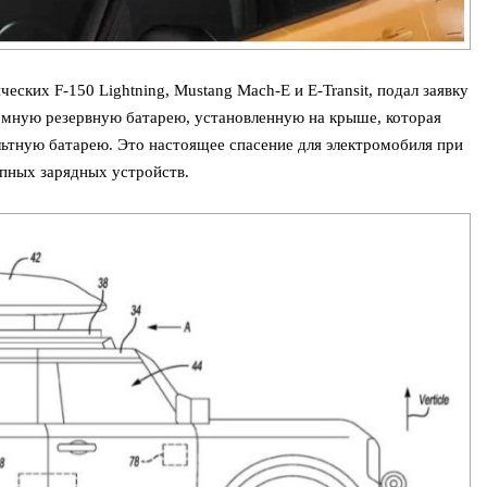
еских F-150 Lightning, Mustang Mach-E и E-Transit, подал заявку
омную резервную батарею, установленную на крыше, которая
ьтную батарею. Это настоящее спасение для электромобиля при
упных зарядных устройств.