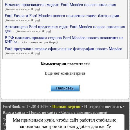
Началось производство модели Ford Mondeo нового поколения
(Автоновости про Форд)
Ford Fusion и Ford Mondeo нового поколения станут близнецами
(Автоновости про Форд)
Автоконцерн Ford представил седан Ford Mondeo нового поколения
для…
(Автоновости про Форд)
В РФ начались продажи седанов Ford Mondeo нового поколения из
КНР за…
(Автоновости про Форд)
Ford представил первые официальные фотографии нового Mondeo
(Автоновости про Форд)
Комментарии посетителей
Еще нет комментариев
FordBook.ru © 2014-2026
•
Полная версия
•
Интересно почитать
•
Карта сайта
•
Поиск по сайту
•
Связь с администрацией
Фокус 1
•
Фокус Турнир 1
•
Фокус 2
•
Мондео 1
•
Мондео 1 и 2
•
Мы применяем куки, чтобы сайт работал стабильно,
Мондео 2
•
Мондео 3
•
Мондео 4
•
Эскорт 3
•
Эскорт 4
•
Эскорт 5
•
запоминал настройки и был удобен для вас 🍪
Фиеста 2
•
Фиеста 4
•
Таурус 1 и 2
•
Фьюжн
•
Скорпио 1
•
Скорпио 2
•