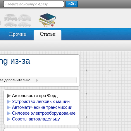
Прочие
Статьи
ng из-за
Ford отменил заказы дилеров на пикап F-150 Lightning из-за дополнительной проверки качества
Автоновости про Форд
Устройство легковых машин
Автоматические трансмиссии
Силовое электрооборудование
Советы автовладельцу