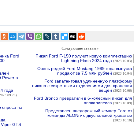
Следующие статьи »
ника Ford
Пикап Ford F-150 получит новую комплектацию
000
Lightning Flash 2024 года
(2023.10.03)
Очень редкий Ford Mustang 1989 года выпуска
телей
продают за 7,5 млн рублей
(2023.10.04)
 Power в
Ford запатентовал удлиненную платформу
пикапа с секретными отделениями для хранения
24 года
вещей
(2023.10.06)
2023.09.28)
Ford Bronco превратили в 6-колесный пикап для
апокалипсиса
(2023.10.09)
о спроса на
Представлен внедорожный кемпер Ford от
команды AEONrv с двуспальной кроватью
ода
(2023.10.10)
 Viper GTS