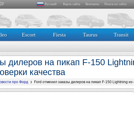
Русский
Карта сайта
Контакты
Поиск по сайту
deo
Escort
Fiesta
Taurus
Transit
ы дилеров на пикап F-150 Lightni
оверки качества
овости про Форд