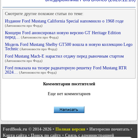
Смотрите другие похожие статьи по теме:
Издание Ford Mustang California Special напомнило о 1968 годе
(Автоновости про Форд)
Концерн Ford анонсировал новую версию GT Heritage Edition
перед…
(Автоновости про Форд)
Модель Ford Mustang Shelby GT500 вошла в новую коллекцию Lego
Technic
(Автоновости про Форд)
Ford Mustang Mach-E нарастил отдачу перед рыночным стартом
(Автоновости про Форд)
Ford показала на тизере радиаторную решетку Ford Mustang RTR
2024…
(Автоновости про Форд)
Комментарии посетителей
Еще нет комментариев
FordBook.ru © 2014-2026
•
Полная версия
•
Интересно почитать
•
Карта сайта
•
Поиск по сайту
•
Связь с администрацией