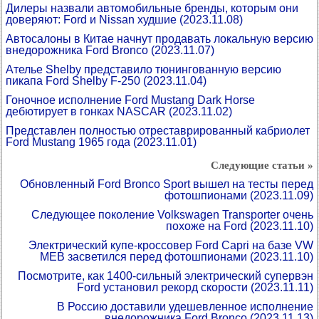
Дилеры назвали автомобильные бренды, которым они
доверяют: Ford и Nissan худшие
(2023.11.08)
Автосалоны в Китае начнут продавать локальную версию
внедорожника Ford Bronco
(2023.11.07)
Ателье Shelby представило тюнингованную версию
пикапа Ford Shelby F-250
(2023.11.04)
Гоночное исполнение Ford Mustang Dark Horse
дебютирует в гонках NASCAR
(2023.11.02)
Представлен полностью отреставрированный кабриолет
Ford Mustang 1965 года
(2023.11.01)
Следующие статьи »
Обновленный Ford Bronco Sport вышел на тесты перед
фотошпионами
(2023.11.09)
Следующее поколение Volkswagen Transporter очень
похоже на Ford
(2023.11.10)
Электрический купе-кроссовер Ford Capri на базе VW
MEB засветился перед фотошпионами
(2023.11.10)
Посмотрите, как 1400-сильный электрический супервэн
Ford установил рекорд скорости
(2023.11.11)
В Россию доставили удешевленное исполнение
внедорожника Ford Bronco
(2023.11.13)