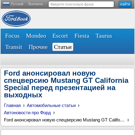
Русский
Контакты
Focus
Mondeo
Escort
Fiesta
Taurus
Transit
Прочие
Статьи
Ford анонсировал новую
спецверсию Mustang GT California
Special перед презентацией на
выходных
Главная
Автомобильные статьи
Автоновости про Форд
Ford анонсировал новую спецверсию Mustang GT California Special перед презентацией на выходных