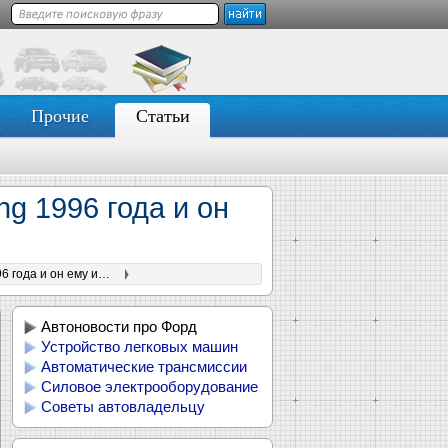
Прочие
Статьи
ng 1996 года и он
Этот Porsche 911 получил цвет кузова от Ford Mustang 1996 года и он ему идет
Автоновости про Форд
Устройство легковых машин
Автоматические трансмиссии
Силовое электрооборудование
Советы автовладельцу