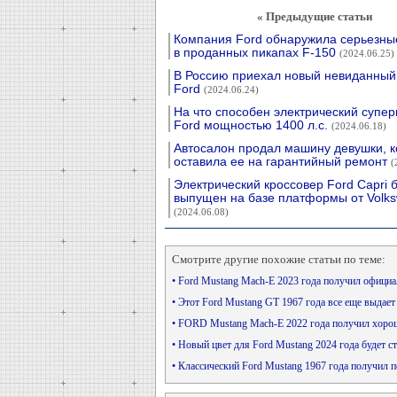
« Предыдущие статьи
Компания Ford обнаружила серьезны
в проданных пикапах F-150
(2024.06.25)
В Россию приехал новый невиданный 
Ford
(2024.06.24)
На что способен электрический супер
Ford мощностью 1400 л.с.
(2024.06.18)
Автосалон продал машину девушки, к
оставила ее на гарантийный ремонт
(
Электрический кроссовер Ford Capri 
выпущен на базе платформы от Volk
(2024.06.08)
Смотрите другие похожие статьи по теме:
• Ford Mustang Mach-E 2023 года получил офици
• Этот Ford Mustang GT 1967 года все еще выдает
• FORD Mustang Mach-E 2022 года получил хоро
• Новый цвет для Ford Mustang 2024 года будет с
• Классический Ford Mustang 1967 года получил