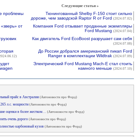
Следующие статьи »
е проблемы
Тюнингованный Shelby F-150 стоит сильно
дороже, чем заводской Raptor R от Ford
(2024.07.02)
«зверь» от
Компания Ford отзывает проданные экземпляры
Ford Mustang
(2024.07.04)
грузовик
Как двигатель Ford EcoBoost разрушает сам себя
(2024.07.08)
оторая
До России добрался американский пикап Ford
Ranger в комплектации Wildtrak
2024.06.12)
(2024.07.09)
будет
Электрический Ford Mustang Mach-E стал стоить
swagen
намного меньше
(2024.07.10)
альный прайс в Австралии
(Автоновости про Форд)
 265 л.с. мощности
(Автоновости про Форд)
шие оценки в более жестком…
(Автоновости про Форд)
тоить очень дорого
(Автоновости про Форд)
 полностью карбоновый кузов
(Автоновости про Форд)