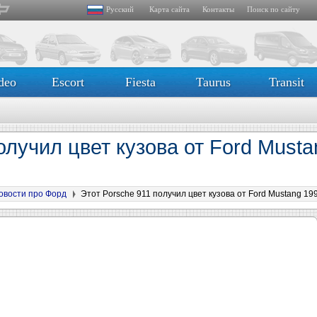
Русский
Карта сайта
Контакты
Поиск по сайту
deo
Escort
Fiesta
Taurus
Transit
олучил цвет кузова от Ford Musta
овости про Форд