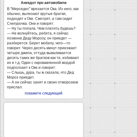
Анекдот про автомобили
В "Мерседес" врезается Ока. Из него, как
обычно, вылезают крутые братки,
подходят к Оке. Смотрят, а там сидит
Снегурочка. Они и говорят:
— Ну ты попала. Чем платить будешь?
— Не волнуйтесь, ребята, я сейчас
позвоню Деду Морозу, он приедет —
разберется. Берет мобилу, чего—то
говорит. Через десять минут приезжает
четыре джипа, оттуда вываливается
десять таких же братков как те, избивают
их и т.д. Один с окровавленной мордой
подползает к Оке и говорит:
— Слышь, дура, ты ж сказала, что Дед
Мороз приедет.
— А он сейчас занят и своих отморозков
прислал.
покажите следующий