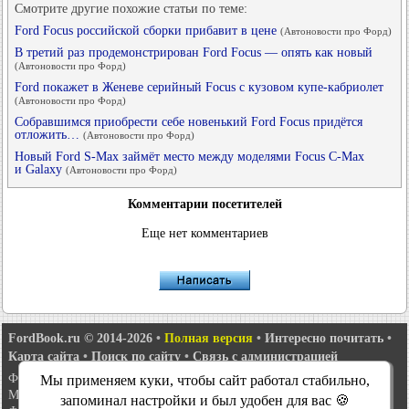
Смотрите другие похожие статьи по теме:
Ford Focus российской сборки прибавит в цене
(Автоновости про Форд)
В третий раз продемонстрирован Ford Focus — опять как новый
(Автоновости про Форд)
Ford покажет в Женеве серийный Focus с кузовом купе-кабриолет
(Автоновости про Форд)
Собравшимся приобрести себе новенький Ford Focus придётся
отложить…
(Автоновости про Форд)
Новый Ford S-Max займёт место между моделями Focus C-Max
и Galaxy
(Автоновости про Форд)
Комментарии посетителей
Еще нет комментариев
FordBook.ru © 2014-2026
•
Полная версия
•
Интересно почитать
•
Карта сайта
•
Поиск по сайту
•
Связь с администрацией
Фокус 1
•
Фокус Турнир 1
•
Фокус 2
•
Мондео 1
•
Мондео 1 и 2
•
Мы применяем куки, чтобы сайт работал стабильно,
Мондео 2
•
Мондео 3
•
Мондео 4
•
Эскорт 3
•
Эскорт 4
•
Эскорт 5
•
запоминал настройки и был удобен для вас 🍪